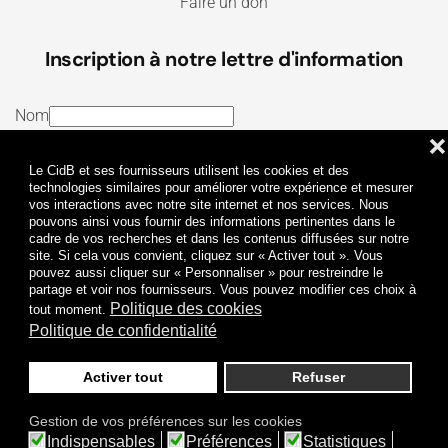
Faire un don
Inscription à notre lettre d'information
Nom
❌
E-mail
Le CidB et ses fournisseurs utilisent les cookies et des
J’ai lu et j’accepte les
Termes et conditions
et la
technologies similaires pour améliorer votre expérience et mesurer
vos interactions avec notre site internet et nos services. Nous
Politique de confidentialité
pouvons ainsi vous fournir des informations pertinentes dans le
cadre de vos recherches et dans les contenus diffusées sur notre
site. Si cela vous convient, cliquez sur « Activer tout ». Vous
Je m'abonne
pouvez aussi cliquer sur « Personnaliser » pour restreindre le
partage et voir nos fournisseurs. Vous pouvez modifier ces choix à
Politique des cookies
tout moment.
Politique de confidentialité
Activer tout
Refuser
Politique de confidentialité
Mentions légales
Gestion de vos préférences sur les cookies
© 2009-
2026
CidB. Tous droits réservés.
Indispensables
Préférences
Statistiques