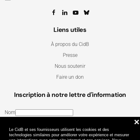
Liens utiles
À propos du CidB
Presse
Nous soutenir
Faire un don
Inscription à notre lettre d'information
Nom
❌
E-mail
Le CidB et ses fournisseurs utilisent les cookies et des
J’ai lu et j’accepte les
Termes et conditions
et la
technologies similaires pour améliorer votre expérience et mesurer