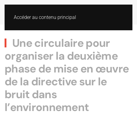
Accéder au contenu principal
Une circulaire pour
organiser la deuxième
phase de mise en œuvre
de la directive sur le
bruit dans
l’environnement