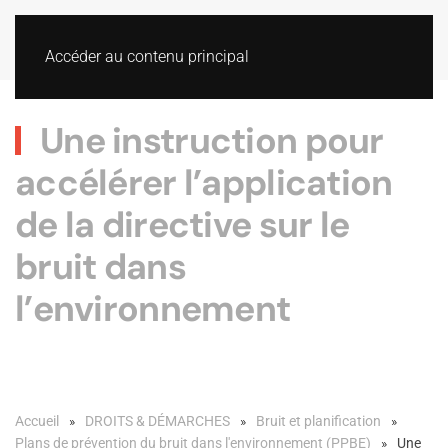
Accéder au contenu principal
Une instruction pour
accélérer l’application
de la directive sur le
bruit dans
l’environnement
Accueil
DROITS & DÉMARCHES
Bruit et planification
Plans de prévention du bruit dans l'environnement (PPBE)
Une