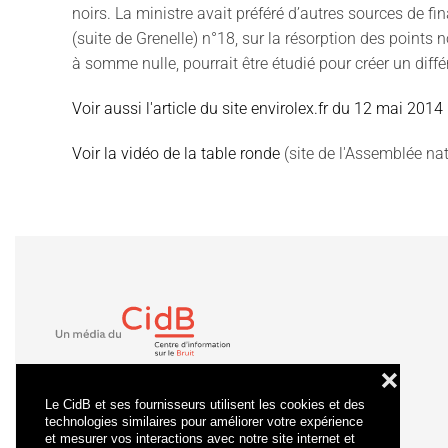
noirs. La ministre avait préféré d’autres sources de fi
(suite de Grenelle) n°18, sur la résorption des points
à somme nulle, pourrait être étudié pour créer un diffé
Voir aussi l'article du site envirolex.fr du 12 mai 2014
Voir la vidéo de la table ronde
(site de l'Assemblée nat
❌
Le CidB et ses fournisseurs utilisent les cookies et des
technologies similaires pour améliorer votre expérience
et mesurer vos interactions avec notre site internet et