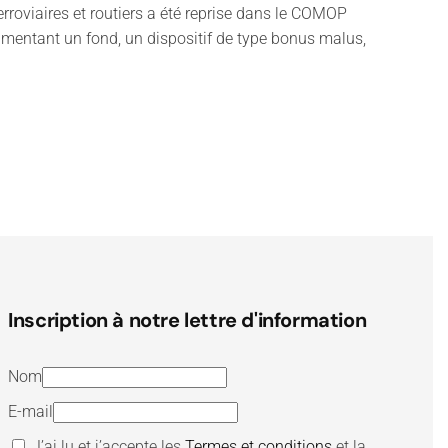
erroviaires et routiers a été reprise dans le COMOP
alimentant un fond, un dispositif de type bonus malus,
Inscription à notre lettre d'information
Nom
E-mail
J’ai lu et j’accepte les
Termes et conditions
et la