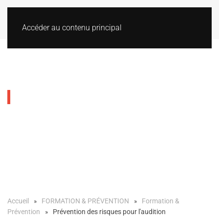
Accéder au contenu principal
Prévention des risques
pour l'audition
Accueil
FORMATION & PRÉVENTION
Formation &
Prévention
Prévention des risques pour l'audition