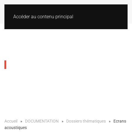
Accéder au contenu principal
Ecrans acoustiques
Accueil
DOCUMENTATION
Dossiers thématiques
Ecrans
acoustiques