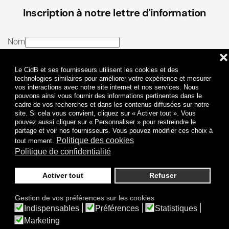
Inscription à notre lettre d'information
Nom
❌
E-mail
Le CidB et ses fournisseurs utilisent les cookies et des
J’ai lu et j’accepte les
Termes et conditions
et la
technologies similaires pour améliorer votre expérience et mesurer
vos interactions avec notre site internet et nos services. Nous
Politique de confidentialité
pouvons ainsi vous fournir des informations pertinentes dans le
cadre de vos recherches et dans les contenus diffusées sur notre
site. Si cela vous convient, cliquez sur « Activer tout ». Vous
Je m'abonne
pouvez aussi cliquer sur « Personnaliser » pour restreindre le
partage et voir nos fournisseurs. Vous pouvez modifier ces choix à
Politique des cookies
tout moment.
Politique de confidentialité
Activer tout
Refuser
Politique de confidentialité
Mentions légales
Gestion de vos préférences sur les cookies
© 2009-
2026
CidB. Tous droits réservés.
Indispensables
Préférences
Statistiques
Réalisation
Atypik Design
.
Une question sur le bruit ?
Marketing