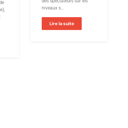
des spectateurs sur les
 de
niveaux s…
e),
t
Lire la suite