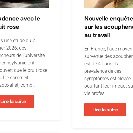
udence avec le
Nouvelle enquêt
uit rose
sur les acouphèn
au travail
s une étude du 2
rier 2026, des
En France, l’âge moyen
rcheurs de l’université
survenue des acouphè
Pennsylvanie ont
est de 41 ans. La
ouvert que le bruit rose
prévalence de ces
uit le sommeil
symptômes est élevée, 
adoxal et, comb…
pourtant leur impact su
vie profes…
Lire la suite
Lire la suite