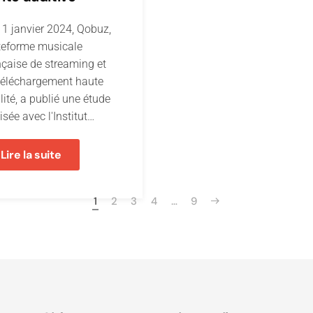
11 janvier 2024, Qobuz,
teforme musicale
nçaise de streaming et
téléchargement haute
lité, a publié une étude
isée avec l'Institut…
Lire la suite
1
2
3
4
…
9