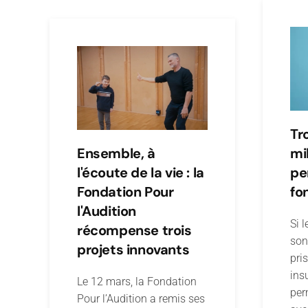
Tr
Ensemble, à
mi
l'écoute de la vie : la
pe
Fondation Pour
fo
l'Audition
Si l
récompense trois
son
projets innovants
pri
ins
Le 12 mars, la Fondation
per
Pour l’Audition a remis ses