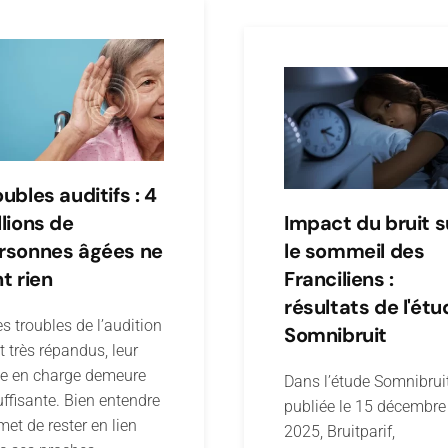
oubles auditifs : 4
llions de
Impact du bruit s
rsonnes âgées ne
le sommeil des
nt rien
Franciliens :
résultats de l'étu
es troubles de l’audition
Somnibruit
t très répandus, leur
se en charge demeure
Dans l’étude Somnibrui
uffisante. Bien entendre
publiée le 15 décembre
met de rester en lien
2025, Bruitparif,