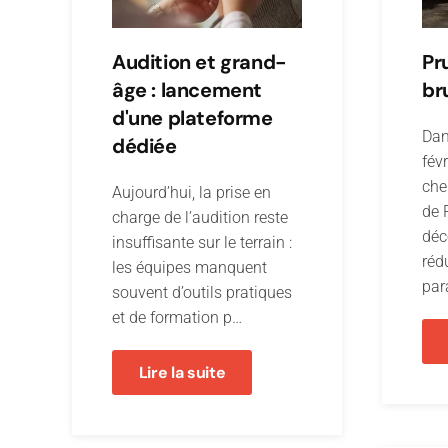
Audition et grand-
Pr
âge : lancement
br
d'une plateforme
Dan
dédiée
fév
che
Aujourd’hui, la prise en
de 
charge de l’audition reste
déc
insuffisante sur le terrain :
réd
les équipes manquent
par
souvent d’outils pratiques
et de formation p…
Lire la suite