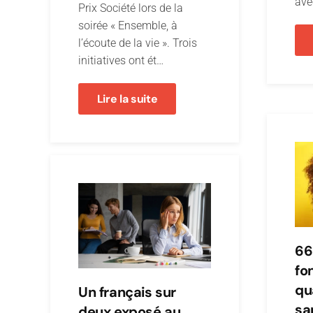
ave
Prix Société lors de la
soirée « Ensemble, à
l’écoute de la vie ». Trois
initiatives ont ét…
Lire la suite
66
fon
qu
Un français sur
sa
deux exposé au