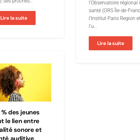
c ses proches…
l’Observatoire régional
santé (ORS Île-de-Franc
Lire la suite
l’Institut Paris Region e
l’u…
Lire la suite
 % des jeunes
t le lien entre
alité sonore et
nté auditive