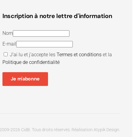
Inscription à notre lettre d'information
Nom
E-mail
J’ai lu et j’accepte les
Termes et conditions
et la
Politique de confidentialité
Je m'abonne
2009-
2026
CidB. Tous droits réservés.
Réalisation
Atypik Design
.