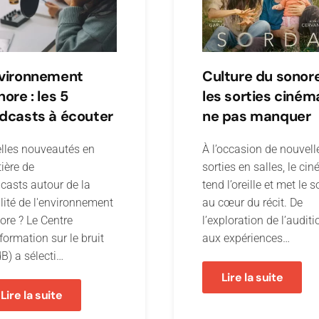
vironnement
Culture du sonore
nore : les 5
les sorties ciném
dcasts à écouter
ne pas manquer
lles nouveautés en
À l’occasion de nouvell
ière de
sorties en salles, le ci
casts autour de la
tend l’oreille et met le 
lité de l'environnement
au cœur du récit. De
ore ? Le Centre
l’exploration de l’auditi
nformation sur le bruit
aux expériences…
dB) a sélecti…
Lire la suite
Lire la suite