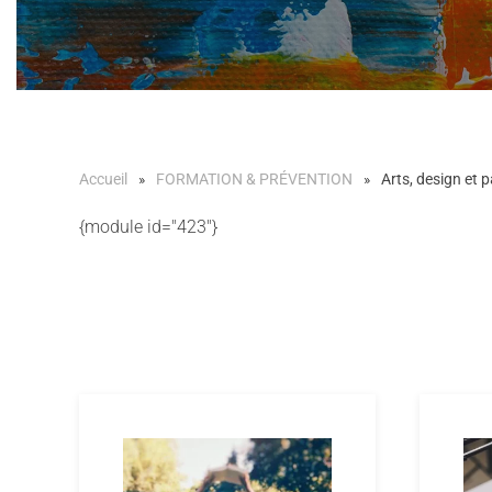
Accueil
FORMATION & PRÉVENTION
Arts, design et
{module id="423"}