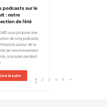
s podcasts sur le
it : notre
lection de l'été
CidB vous propose une
ection de cinq podcasts
émissions autour de la
lité de l'environnement
ore, à écouter pendant
é.
Lire la suite
1
2
3
4
5