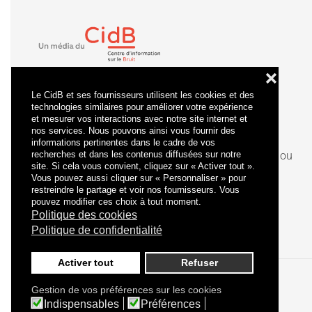
❌
Le CidB et ses fournisseurs utilisent les cookies et des
technologies similaires pour améliorer votre expérience
et mesurer vos interactions avec notre site internet et
nos services. Nous pouvons ainsi vous fournir des
informations pertinentes dans le cadre de vos
recherches et dans les contenus diffusées sur notre
La
certification
qualité a été délivrée au titre de la ou
site. Si cela vous convient, cliquez sur « Activer tout ».
des catégories d'actions suivantes : actions de
Vous pouvez aussi cliquer sur « Personnaliser » pour
formation.
restreindre le partage et voir nos fournisseurs. Vous
pouvez modifier ces choix à tout moment.
Politique des cookies
Politique de confidentialité
Activer tout
Refuser
Gestion de vos préférences sur les cookies
Politique de confidentialité
Mentions légales
Indispensables
Préférences