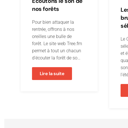
Écoutons le son de
nos forêts
Le
bru
Pour bien attaquer la
sé
rentrée, offrons à nos
oreilles une bulle de
Le 
forêt. Le site web Tree.fm
sél
permet à tout un chacun
et 
d'écouter la forêt de so…
qua
son
Lire la suite
l'ét