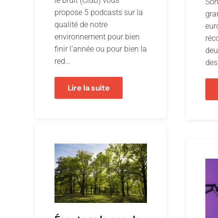
le bruit (CidB) vous
Sono
propose 5 podcasts sur la
gra
qualité de notre
eur
environnement pour bien
réc
finir l'année ou pour bien la
deu
red…
des
Lire la suite