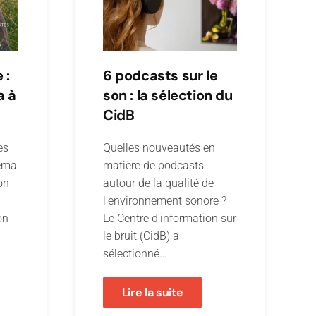
 :
6 podcasts sur le
a à
son : la sélection du
CidB
es
Quelles nouveautés en
néma
matière de podcasts
son
autour de la qualité de
l'environnement sonore ?
on
Le Centre d'information sur
le bruit (CidB) a
sélectionné…
Lire la suite