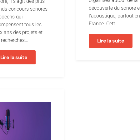
organisés autour de la
re, il s’agit des plus
découverte du sonore e
nds concours sonores
l'acoustique, partout en
opéens qui
France. Cett…
ompensent tous les
x ans des projets et
 recherches…
Lire la suite
Lire la suite