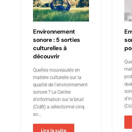
Environnement
En
sonore : 5 sorties
so
culturelles à
po
découvrir
Que
mat
Quelles nouveautés en
pod
matière culturelle sur la
qua
qualité de l'environnement
son
sonore ? Le Centre
d'i
d'information sur le bruit
(Ci
(CidB) a sélectionné cinq
so…
Lire la suite