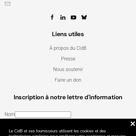
Liens utiles
À propos du CidB
Presse
Nous soutenir
Faire un don
Inscription à notre lettre d'information
Nom
❌
E-mail
Le CidB et ses fournisseurs utilisent les cookies et des
J’ai lu et j’accepte les
Termes et conditions
et la