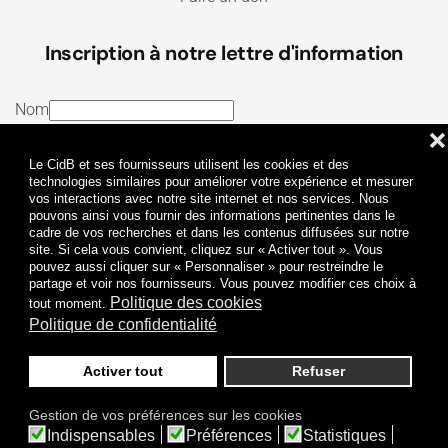
Inscription à notre lettre d'information
Nom
❌
E-mail
Le CidB et ses fournisseurs utilisent les cookies et des
J’ai lu et j’accepte les
Termes et conditions
et la
technologies similaires pour améliorer votre expérience et mesurer
vos interactions avec notre site internet et nos services. Nous
Politique de confidentialité
pouvons ainsi vous fournir des informations pertinentes dans le
cadre de vos recherches et dans les contenus diffusées sur notre
site. Si cela vous convient, cliquez sur « Activer tout ». Vous
Je m'abonne
pouvez aussi cliquer sur « Personnaliser » pour restreindre le
partage et voir nos fournisseurs. Vous pouvez modifier ces choix à
Politique des cookies
tout moment.
Politique de confidentialité
Activer tout
Refuser
Politique de confidentialité
Mentions légales
Gestion de vos préférences sur les cookies
© 2009-
2026
CidB. Tous droits réservés.
Indispensables
Préférences
Statistiques