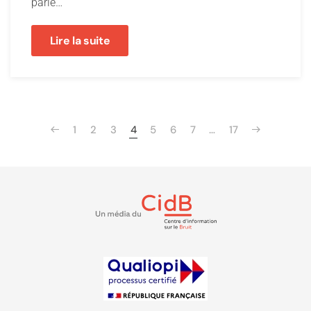
parle…
Lire la suite
1
2
3
4
5
6
7
…
17