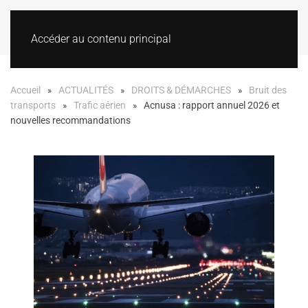
Accéder au contenu principal
Accueil
ACTUALITÉS
DROITS & DÉMARCHES
Bruit des
transports
Trafic aérien
Acnusa : rapport annuel 2026 et
nouvelles recommandations