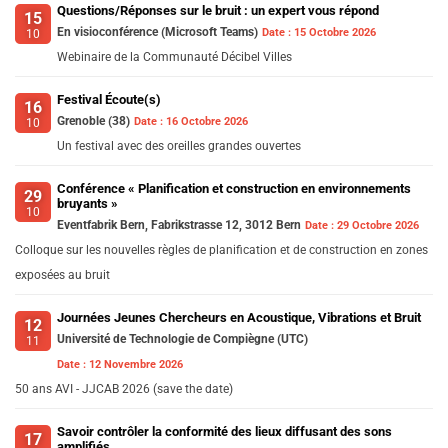
Questions/Réponses sur le bruit : un expert vous répond
15
En visioconférence (Microsoft Teams)
Date :
15 Octobre 2026
10
Webinaire de la Communauté Décibel Villes
Festival Écoute(s)
16
Grenoble (38)
Date :
16 Octobre 2026
10
Un festival avec des oreilles grandes ouvertes
Conférence « Planification et construction en environnements
29
bruyants »
10
Eventfabrik Bern, Fabrikstrasse 12, 3012 Bern
Date :
29 Octobre 2026
Colloque sur les nouvelles règles de planification et de construction en zones
exposées au bruit
Journées Jeunes Chercheurs en Acoustique, Vibrations et Bruit
12
Université de Technologie de Compiègne (UTC)
11
Date :
12 Novembre 2026
50 ans AVI - JJCAB 2026 (save the date)
Savoir contrôler la conformité des lieux diffusant des sons
17
amplifiés