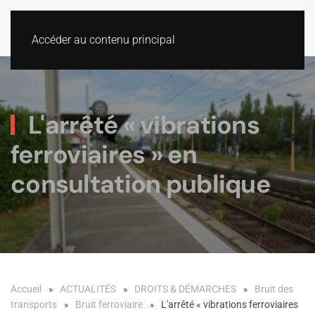
Accéder au contenu principal
L'arrêté « vibrations
ferroviaires » en
consultation publique
Accueil
ACTUALITÉS
DROITS & DÉMARCHES
Bruit des
transports
Bruit ferroviaire
L'arrêté « vibrations ferroviaires