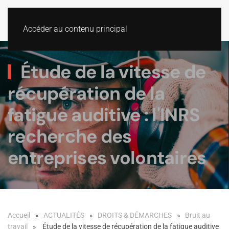
Accéder au contenu principal
Étude de la vitesse de
récupération de la
fatigue auditive : l'INRS
recherche des
entreprises volontaires
Accueil
ACTUALITÉS
DROITS & DÉMARCHES
Bruit au
travail
Étude de la vitesse de récupération de la fatigue auditive