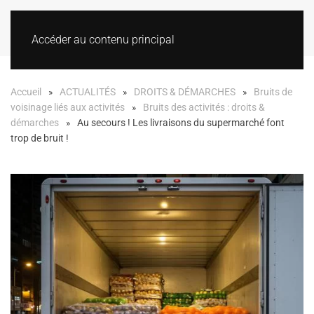
Accéder au contenu principal
Accueil
ACTUALITÉS
DROITS & DÉMARCHES
Bruits de
voisinage liés aux activités
Bruits des activités : droits &
démarches
Au secours ! Les livraisons du supermarché font
trop de bruit !