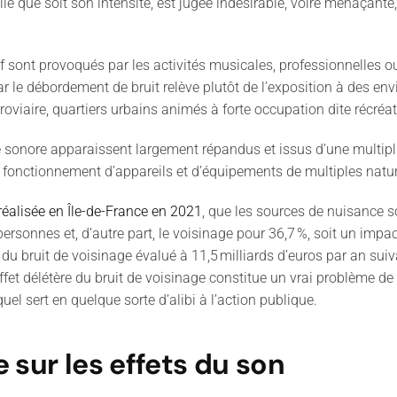
le que soit son intensité, est jugée indésirable, voire menaçante,
ont provoqués par les activités musicales, professionnelles ou 
 le débordement de bruit relève plutôt de l
’
exposition à des en
roviaire
,
quartiers urbains animés à forte occupation dite récréat
ce sonore apparaissent largement
répandus
et
issus d’
une multipl
u fonctionnement d
’
appareils et d
’
équipements de multiples natur
réalisée en
Île-de-France
en 2021
, que les sources de nuisance s
personnes et
,
d
’
autre part
,
le voisinage pour 36,7
%
, soit un imp
 du bruit de voisinage évalué à
11,5 milliards
d
’
euros par an sui
ffet délétère du bruit de voisinage constitue un vrai problème d
quel sert en quelque sorte d
’
alibi à l
’
action publique.
 sur les effets du son