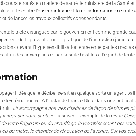
iscours erronés en matière de santé, le ministère de la Santé et 
ulé «
Lutte contre l’obscurantisme et la désinformation en santé
»
e et de lancer les travaux collectifs correspondants.
mentale a été distinguée par le
gouvernement
comme
grande cau
ppement de la prévention
»
.
La pratique de l
’
instruction judiciaire
actions devant l
’
hypersensibilisation entretenue par les médias e
s attitudes anxiogènes et par la suite hostiles à l
’
égard de toute
formation
opager l
’
idée que le décibel serait en quelque sorte un agent p
 elle-même nocive. À l
’
instar de France Bleu, dans une publicat
bruit
:
«
Il accompagne nos vies citadines de façon de plus en plus
séquences sur notre santé.
» Ou suiv
e
nt l
’
exemple de la revue
Cerv
de votre Frigidaire ou du chauffage, le vrombissement des voitur
 ou du métro, le chantier de rénovation de l
’
avenue. Sur vos oreil