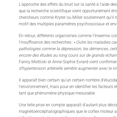
L
’
approche des effets du bruit sur la santé à l
’
aide de
s
que la recherche scientifique vient opportunément
éme
chercheurs comme
Kryter
ou Miller
soutiennent qu
’
il n
motif des multiples paramètres
psychosociaux
et env
En retour, différents organismes comme l
’
Inserm
xi
con
l
’
insuffisance des recherches
:
«
Outre les maladies car
pathologies comme la dépression, les démences, certa
encore des études au long cours sur de grands échanti
Fanny
Mietlicki
et Anne-Sophie Evrard
vient confirmer
d
’
hypertension artérielle semble augmenter avec le ni
Il apparaît bien certain qu
’
un certain nombre d
’
élucid
l
’
environnement, mais pour en identifier les facteurs e
tant que phénomène physique mesurable.
Une telle prise en compte apparaît d
’
autant plus décis
magnétoencéphalographiques
que le cortex moteur a