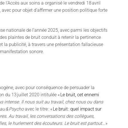
de l’Accès aux soins a organisé le vendredi 18 avril
, avec pour objet d’affirmer une position politique forte
se nationale
de l
’
année 2025, avec
parmi les
objectifs
 des plaintes de bruit conduit à retenir la pertinence
t la publicité, à travers une présentation fallacieuse
 manifestation sonore.
athogène, avec pour conséquence de persuader la
ion du
13 juillet 2020
intitulée
«
Le bruit, cet ennemi
 intense. Il nous suit au travail, chez nous ou dans
eau
&
Psycho
avec
le titre
: «
Le bruit
:
quel impact sur
es. Au travail, les conversations des collègues,
les, le hurlement des écouteurs. Le bruit est partout
…
»