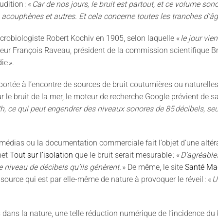
udition
:
«
Car de nos jours, le bruit est partout, et ce volume son
 acouphènes et autres. Et cela concerne toutes les tranches d
’
âg
icrobiologiste Robert Koch
iv
en 1905
,
selon
laquelle
«
le jour vie
sseur François Raveau, président de la
commission
scientifique
B
die
»
.
ortée à l
’
encontre de sources de bruit coutumières ou naturell
r le bruit de la mer, le moteur de recherche Google prévient
de s
/h
, ce qui peut engendrer des niveaux sonores de 85
décibels, se
es médias ou la documentation commerciale fait l
’
objet d
’
une altér
rnet
Tout sur l
’
isolation
que le bruit serait mesurable
:
«
D
’
agréables
le niveau de décibels qu
’
ils génèrent.
»
De même, le site
Santé Ma
 source qui
est
par elle-même de nature à provoquer le réveil
:
«
U
 dans la nature, une telle réduction numérique de l
’
incidence du 