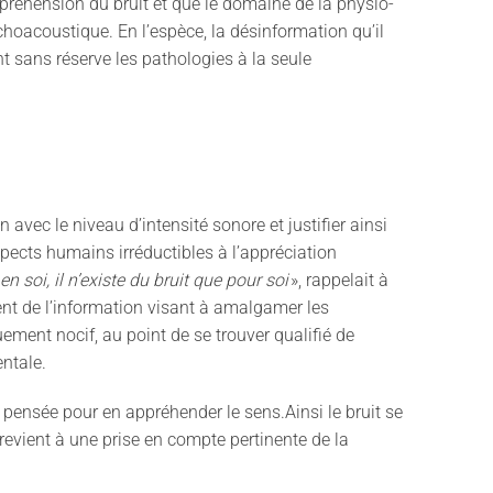
préhension du bruit et que le domaine de la physio
-
ychoacoustique.
En l
’
espèce, la désinformation qu
’
il
nt sans
réserve les pathologies à la seule
on avec le niveau d
’
intensité sonore et justifier ainsi
pects humains irréductibles à l
’
appréciation
 en soi, il n’existe du bruit que pour soi
»,
rappel
ait
à
nt de l
’
information visant à amalgamer les
ment nocif, au point de se trouver qualifié de
ntale.
s pensée pour en appréhender le sens.
Ainsi le bruit se
revient à une prise en compte pertinente de la