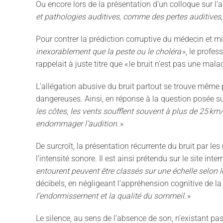
Ou encore lors de la présentation d
’
un colloque sur l
’
a
et pathologies auditives, comme des pertes auditives,
Pour contrer
la prédiction corruptive du médecin et m
inexorablement que la peste ou le choléra
»
, le profe
rappelait à juste titre que
«
le bruit n
’
est pas une mala
L
’
allégation abusive du bruit partout se trouve même p
dangereuses. Ainsi,
en réponse
à la question posée su
les côtes, les vents soufflent souvent à plus de
25 km
endommager l
’
audition.
»
De surcroît, la présentation récurrente du bruit par l
l
’
intensité sonore. Il est ainsi prétendu sur le site inte
entourent peuvent être classés sur une échelle selon 
décibels, en négligeant
l
’
appréhension cognitive de la
l
’
endormissement et la qualité du sommeil.
»
Le silence, au sens de l
’
absence de son, n
’
existant pas