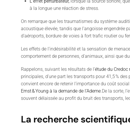
L’effet perturbateur,
lorsque la source sonore, quel
à la longue une réaction de stress.
On remarque que les traumatismes du système auditif s
acoustique élevée, tandis que l
’
angoisse engendrée par
d
’
aéroports, bordure de voies à fort trafic routier ou fer
Les effets de l
’
indésirabilité et la sensation de mena
comportement de personnes, d
’
animaux, ainsi que d
Rappelons, suivant les résultats de l
’
étude du Credoc 
principales, d
’
une part
les
transports pour 41,5
%
des 
convient encore de retenir l
’
importance du coût social
Ernst
&
Young
à
la demande
de
l
’
Ademe
.
De la sorte, l
’
e
souvent délaissée au profit du bruit des transports, le
La recherche scientifique