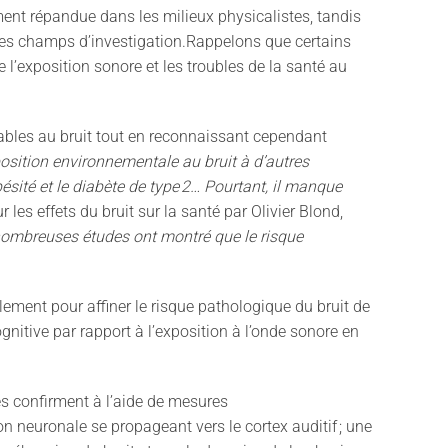
ment répandue dans les milieux physicalistes
,
tandis
res champs d
’
investigation.
Rappelons que certains
e l
’
exposition sonore et les troubles de la santé au
bles au bruit tout en reconnaissant cependant
osition environnementale au bruit à d
’
autres
ésité et le diabète de type
2
…
Pourtant, il manque
r les effets du bruit sur la santé par Olivier Blond,
nombreuses études ont montré que le risque
lement pour affiner le risque pathologique du bruit de
gnitive
par rapport à
l
’
exposition à l
’
onde sonore en
s confirment à l
’
aide de mesures
on neuronale se propageant vers le cortex auditif
;
une