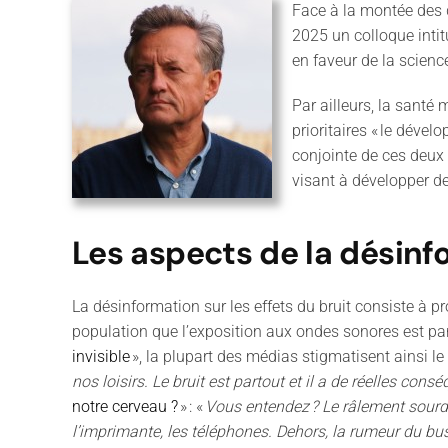
Face à la montée des d
2025 un colloque intit
en faveur de la scienc
Par ailleurs, la santé 
prioritaires
«
le dévelo
conjointe de ces deux 
visant à développer de
Les aspects de la désin
La désinformation sur les effets du bruit consiste à pr
population que l
’
exposition aux ondes sonores est par
invisible
»
, la plupart des médias stigmatisent ainsi le 
nos loisirs. Le bruit est partout et il a de réelles con
notre cerveau
?
» :
«
Vous entendez
?
Le râlement sourd 
l
’
imprimante, les téléphones. Dehors, la rumeur du bus