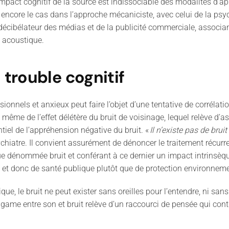
mpact cognitif de la source est indissociable des modalités d
’
ap
 encore le cas
dans
l
’
approche mécaniciste, avec celui de la ps
décibélateur
des médias et de la publicité commerciale
,
associa
é acoustique.
 trouble cognitif
sionnels et anxieux peut faire l
’
objet d
’
une tentative de corrélati
e même de l
’
effet délétère du bruit de voisinage, lequel relève d
’
as
tiel de l
’
appréhension négative du bruit.
«
Il n’existe pas de bruit
ychiatre
. Il convient assurément de dénoncer le traitement récurre
 dénommée bruit et conférant à ce dernier un impact intrinsèque
e et donc de santé publique plutôt que de protection environneme
e, le bruit ne peut exister sans oreilles pour l
’
entendre, ni san
game entre son et bruit relève d
’
un raccourci de pensée qui cont