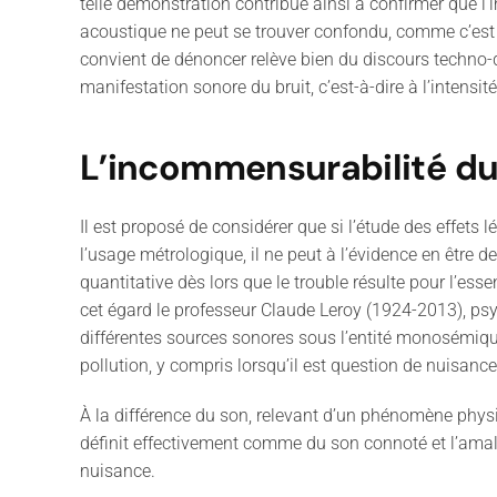
telle démonstration contribu
e
ainsi à confirmer que l
’
i
acoustique ne peut se trouver confondu, comme c
’
est
convient de dénoncer relève bien du discours techno-
manifestation sonore du bruit, c
’
est-à-dire à l
’
intensit
L’incommensurabilité du
Il est proposé de considérer que si l
’
étude des effets lé
l
’
usage métrologique, il ne peut à l
’
évidence en être d
quantitative dès lors que le trouble résulte pour l
’
essen
cet égard le professeur Claude Leroy
(1924-2013)
, ps
différentes sources sonores sous l
’
entité monosémique
pollution, y compris lorsqu
’
il est question de nuisanc
À la différence du son, relevant d
’
un phénomène physiqu
définit effectivement comme du son connoté et l
’
amal
nuisance.