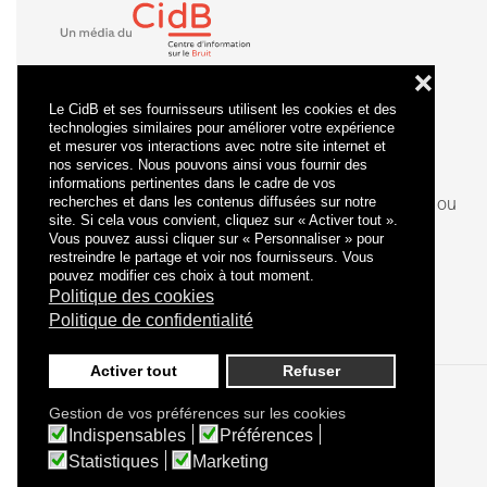
❌
Le CidB et ses fournisseurs utilisent les cookies et des
technologies similaires pour améliorer votre expérience
et mesurer vos interactions avec notre site internet et
nos services. Nous pouvons ainsi vous fournir des
informations pertinentes dans le cadre de vos
recherches et dans les contenus diffusées sur notre
La
certification
qualité a été délivrée au titre de la ou
site. Si cela vous convient, cliquez sur « Activer tout ».
des catégories d'actions suivantes : actions de
Vous pouvez aussi cliquer sur « Personnaliser » pour
formation.
restreindre le partage et voir nos fournisseurs. Vous
pouvez modifier ces choix à tout moment.
Politique des cookies
Politique de confidentialité
Activer tout
Refuser
Gestion de vos préférences sur les cookies
Politique de confidentialité
Mentions légales
Indispensables
Préférences
Statistiques
Marketing