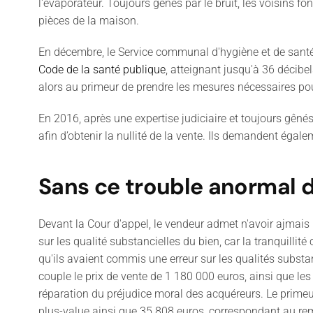
l'évaporateur. Toujours gênés par le bruit, les voisins f
pièces de la maison.
En décembre, le Service communal d'hygiène et de santé
Code de la santé publique
, atteignant jusqu'à 36 décibe
alors au primeur de prendre les mesures nécessaires pour 
En 2016, après une expertise judiciaire et toujours gênés
afin d’obtenir la nullité de la vente. Ils demandent éga
Sans ce trouble anormal de
Devant la Cour d'appel, le vendeur admet n'avoir ajmais 
sur les qualité substancielles du bien, car la tranquill
qu'ils avaient commis une erreur sur les qualités substant
couple le prix de vente de 1 180 000 euros, ainsi que l
réparation du préjudice moral des acquéreurs. Le primeur
plus-value ainsi que 35 808 euros, correspondant au re