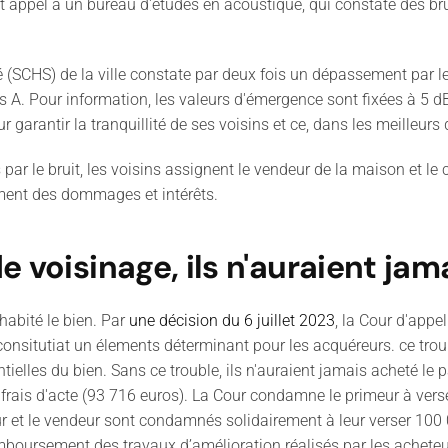
ont appel à un bureau d'études en acoustique, qui constate des br
 (SCHS) de la ville constate par deux fois un dépassement par l
ls A. Pour information, les valeurs d'émergence sont fixées à 5 d
garantir la tranquillité de ses voisins et ce, dans les meilleurs 
 par le bruit, les voisins assignent le vendeur de la maison et le
lement des dommages et intérêts.
 voisinage, ils n'auraient jam
habité le bien. Par
une décision du 6 juillet 2023
, la Cour d'appe
ité consitutiat un élements déterminant pour les acquéreurs. ce t
ielles du bien. Sans ce trouble, ils n'auraient jamais acheté le p
es frais d'acte (93 716 euros). La Cour condamne le primeur à v
 et le vendeur sont condamnés solidairement à leur verser 100 0
mboursement des travaux d’amélioration réalisés par les acheteu