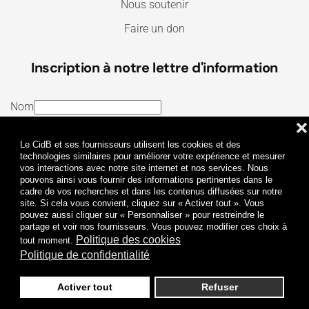
Nous soutenir
Faire un don
Inscription à notre lettre d'information
Nom
❌
E-mail
Le CidB et ses fournisseurs utilisent les cookies et des
J’ai lu et j’accepte les
Termes et conditions
et la
technologies similaires pour améliorer votre expérience et mesurer
vos interactions avec notre site internet et nos services. Nous
Politique de confidentialité
pouvons ainsi vous fournir des informations pertinentes dans le
cadre de vos recherches et dans les contenus diffusées sur notre
site. Si cela vous convient, cliquez sur « Activer tout ». Vous
Je m'abonne
pouvez aussi cliquer sur « Personnaliser » pour restreindre le
partage et voir nos fournisseurs. Vous pouvez modifier ces choix à
Politique des cookies
tout moment.
Politique de confidentialité
Activer tout
Refuser
Politique de confidentialité
Mentions légales