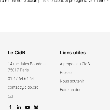
à rendre notre océan plus silencieux et protéger la vie marine 
Le CidB
Liens utiles
14 rue Jules Bourdais
À propos du CidB
75017 Paris
Presse
01.47.64.64.64
Nous soutenir
contact@cidb.org
Faire un don