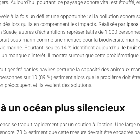
angers. Aujourd’hui pourtant, ce paysage sonore vital est étouffé, 
èle à la fois un défi et une opportunité : si la pollution sonor
dès lors qu’ils en comprennent les impacts. Réalisée par
Ipsos
 Suède, auprès d’échantillons représentatifs de 1 000 personne
e bruit sous-marin comme une menace pour la biodiversité marin
vie marine. Pourtant, seules 14 % identifient aujourd’hui
le brui
 pas un manque d’intérêt. Il montre surtout que cette problématique
ruit généré par les navires perturbe la capacité des animaux mari
rsonnes sur 10 (89 %) estiment alors que le problème doit être t
en préoccupent et ils veulent des solutions.
à un océan plus silencieux
ce se traduit rapidement par un soutien à l’action. Une large ma
ur encore, 78 % estiment que cette mesure devrait être encadrée p