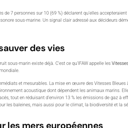
rès de 7 personnes sur 10 (69 %) déclarent qu’elles accepteraient
ion sonore sous-marine. Un signal clair adressé aux décideurs dém
 sauver des vies
bruit sous-marin existe déjà. C’est ce qu’IFAW appelle les
Vitesse
 mondiale.
édiats et mesurables. La mise en œuvre des Vitesses Bleues à l’
nvironnement acoustique dont dépendent les animaux marins. Elle
étacés, tout en réduisant d’environ 13 % les émissions de gaz à e
ur les baleines, mais aussi pour le climat, la biodiversité et la s
ur les mers européennes