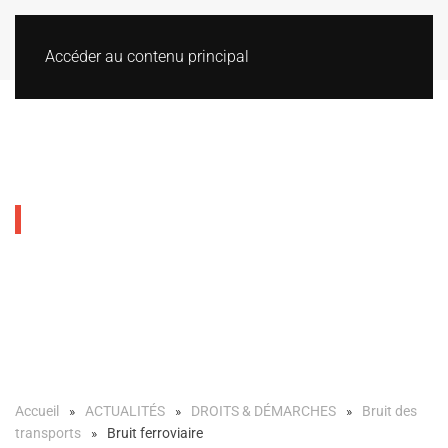
Accéder au contenu principal
Bruit ferroviaire
Accueil
ACTUALITÉS
DROITS & DÉMARCHES
Bruit des
transports
Bruit ferroviaire