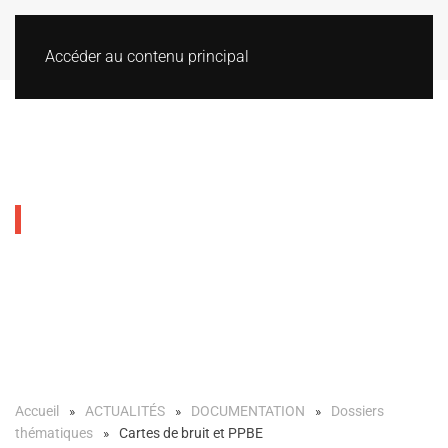
Accéder au contenu principal
Cartes de bruit et PPBE
Accueil
ACTUALITÉS
DOCUMENTATION
Dossiers
thématiques
Cartes de bruit et PPBE