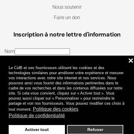
Nous soutenir
Faire un don
Inscription à notre lettre d'information
Nom
❌
E-mail
Le CidB et ses fournisseurs utilisent les cookies et des
J’ai lu et j’accepte les
Termes et conditions
et la
technologies similaires pour améliorer votre expérience et mesurer
vos interactions avec notre site internet et nos services. Nous
Politique de confidentialité
pouvons ainsi vous fournir des informations pertinentes dans le
cadre de vos recherches et dans les contenus diffusées sur notre
site. Si cela vous convient, cliquez sur « Activer tout ». Vous
Je m'abonne
pouvez aussi cliquer sur « Personnaliser » pour restreindre le
partage et voir nos fournisseurs. Vous pouvez modifier ces choix à
Politique des cookies
tout moment.
Politique de confidentialité
Activer tout
Refuser