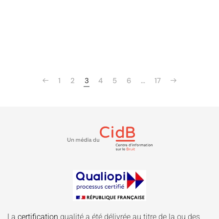
1
2
3
4
5
6
…
17
La
certification
qualité a été délivrée au titre de la ou des