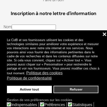
Inscription à notre lettre d'information
Nom
❌
E-mail
Le CidB et ses fournisseurs utilisent les cookies et des
J’ai lu et j’accepte les
Termes et conditions
et la
technologies similaires pour améliorer votre expérience et mesurer
vos interactions avec notre site internet et nos services. Nous
Politique de confidentialité
pouvons ainsi vous fournir des informations pertinentes dans le
cadre de vos recherches et dans les contenus diffusées sur notre
site. Si cela vous convient, cliquez sur « Activer tout ». Vous
Je m'abonne
pouvez aussi cliquer sur « Personnaliser » pour restreindre le
partage et voir nos fournisseurs. Vous pouvez modifier ces choix à
Politique des cookies
tout moment.
Politique de confidentialité
Activer tout
Refuser
Politique de confidentialité
Mentions légales
Gestion de vos préférences sur les cookies
© 2009-
2026
CidB. Tous droits réservés.
Indispensables
Préférences
Statistiques