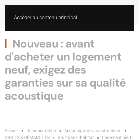
Accéder au contenu principal
Nouveau : avant
d'acheter un logement
neuf, exigez des
garanties sur sa qualité
acoustique
Accueil
Documentation
Acoustique des constructions
DROITS & DÉMARCHES
Bruit dans l'habitat
Logement neuf