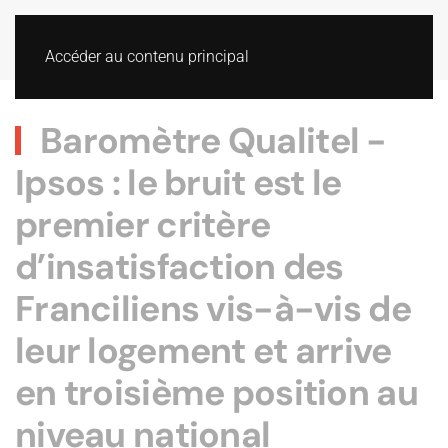
Accéder au contenu principal
Baromètre Qualitel -
Ipsos : le bruit est le
premier critère
d’insatisfaction des
Franciliens vis-à-vis de
leur logement et arrive
en troisième position au
niveau national