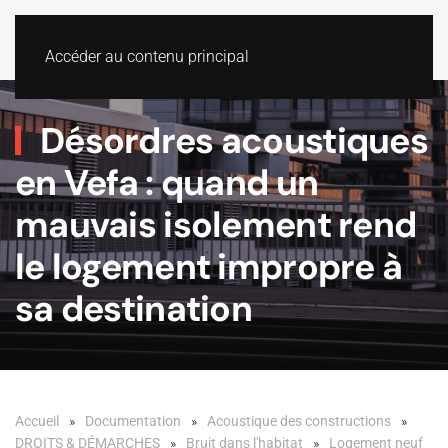
Accéder au contenu principal
Désordres acoustiques
en Vefa : quand un
mauvais isolement rend
le logement impropre à
sa destination
Accueil
Documentation
Acoustique des constructions
DROITS & DÉMARCHES
Bruit dans l'habitat
Logement neuf