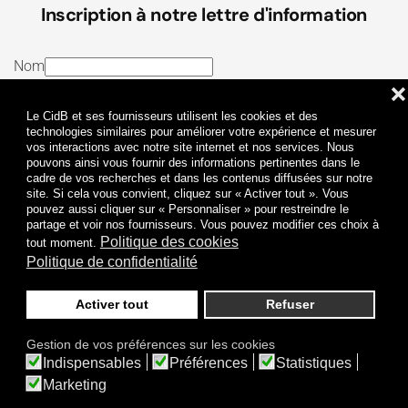
Inscription à notre lettre d'information
Nom
❌
E-mail
Le CidB et ses fournisseurs utilisent les cookies et des
J’ai lu et j’accepte les
Termes et conditions
et la
technologies similaires pour améliorer votre expérience et mesurer
vos interactions avec notre site internet et nos services. Nous
Politique de confidentialité
pouvons ainsi vous fournir des informations pertinentes dans le
cadre de vos recherches et dans les contenus diffusées sur notre
site. Si cela vous convient, cliquez sur « Activer tout ». Vous
Je m'abonne
pouvez aussi cliquer sur « Personnaliser » pour restreindre le
partage et voir nos fournisseurs. Vous pouvez modifier ces choix à
Politique des cookies
tout moment.
Politique de confidentialité
Activer tout
Refuser
Politique de confidentialité
Mentions légales
Gestion de vos préférences sur les cookies
© 2009-
2026
CidB. Tous droits réservés.
Indispensables
Préférences
Statistiques
Réalisation
Atypik Design
.
Une question sur le bruit ?
Marketing