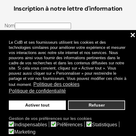
Inscription à notre lettre d'information
Nom
❌
E-mail
Le CidB et ses fournisseurs utilisent les cookies et des
J’ai lu et j’accepte les
Termes et conditions
et la
technologies similaires pour améliorer votre expérience et mesurer
vos interactions avec notre site internet et nos services. Nous
Politique de confidentialité
pouvons ainsi vous fournir des informations pertinentes dans le
cadre de vos recherches et dans les contenus diffusées sur notre
site. Si cela vous convient, cliquez sur « Activer tout ». Vous
Je m'abonne
pouvez aussi cliquer sur « Personnaliser » pour restreindre le
partage et voir nos fournisseurs. Vous pouvez modifier ces choix à
Politique des cookies
tout moment.
Politique de confidentialité
Activer tout
Refuser
Politique de confidentialité
Mentions légales
Gestion de vos préférences sur les cookies
© 2009-
2026
CidB. Tous droits réservés.
Indispensables
Préférences
Statistiques
Réalisation
Atypik Design
.
Une question sur le bruit ?
Marketing