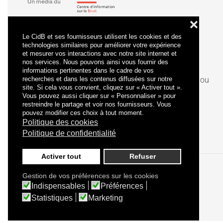
❌
Le CidB et ses fournisseurs utilisent les cookies et des
technologies similaires pour améliorer votre expérience
et mesurer vos interactions avec notre site internet et
nos services. Nous pouvons ainsi vous fournir des
informations pertinentes dans le cadre de vos
recherches et dans les contenus diffusées sur notre
La
certification
qualité a été délivrée au titre de la ou
site. Si cela vous convient, cliquez sur « Activer tout ».
des catégories d'actions suivantes : actions de
Vous pouvez aussi cliquer sur « Personnaliser » pour
formation.
restreindre le partage et voir nos fournisseurs. Vous
pouvez modifier ces choix à tout moment.
Politique des cookies
Politique de confidentialité
Activer tout
Refuser
Gestion de vos préférences sur les cookies
Politique de confidentialité
Mentions légales
Indispensables
Préférences
Statistiques
Marketing