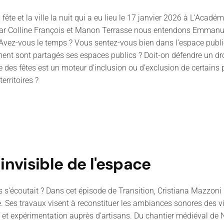
fête et la ville la nuit qui a eu lieu le 17 janvier 2026 à L’Acadé
 par Colline François et Manon Terrasse nous entendons Emmanu
 Avez-vous le temps ? Vous sentez-vous bien dans l’espace publi
nt sont partagés ses espaces publics ? Doit-on défendre un droit à
e des fêtes est un moteur d’inclusion ou d’exclusion de certains pu
erritoires ?
nvisible de l'espace
is s'écoutait ? Dans cet épisode de Transition, Cristiana Mazzon
 Ses travaux visent à reconstituer les ambiances sonores des vil
et expérimentation auprès d'artisans. Du chantier médiéval de N