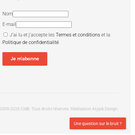
Nom
E-mail
J’ai lu et j’accepte les
Termes et conditions
et la
Politique de confidentialité
Je m'abonne
2009-
2026
CidB. Tous droits réservés.
Réalisation
Atypik Design
.
Une question sur le bruit ?