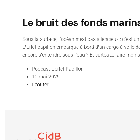
Le bruit des fonds marin
Sous la surface, lʹocéan nʹest pas silencieux : cʹest
LʹEffet papillon embarque à bord dʹun cargo à voile d
encore sʹentendre sous lʹeau ? Et surtout… faire moi
Podcast L'effet Papillon
10 mai 2026.
Écouter