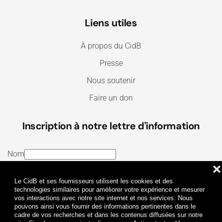
Liens utiles
À propos du CidB
Presse
Nous soutenir
Faire un don
Inscription à notre lettre d'information
Nom
❌
E-mail
Le CidB et ses fournisseurs utilisent les cookies et des
J’ai lu et j’accepte les
Termes et conditions
et la
technologies similaires pour améliorer votre expérience et mesurer
vos interactions avec notre site internet et nos services. Nous
Politique de confidentialité
pouvons ainsi vous fournir des informations pertinentes dans le
cadre de vos recherches et dans les contenus diffusées sur notre