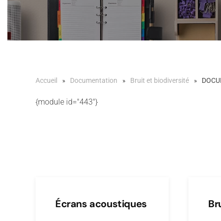
Accueil
Documentation
Bruit et biodiversité
DOCU
{module id="443"}
Écrans acoustiques
Br