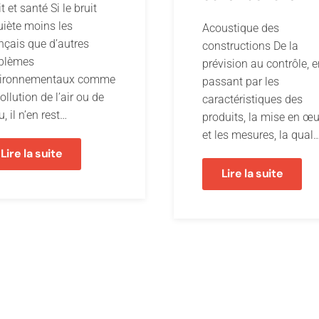
t et santé Si le bruit
uiète moins les
Acoustique des
nçais que d’autres
constructions De la
blèmes
prévision au contrôle, 
ironnementaux comme
passant par les
ollution de l’air ou de
caractéristiques des
u, il n’en rest…
produits, la mise en œ
et les mesures, la qual
Lire la suite
Lire la suite