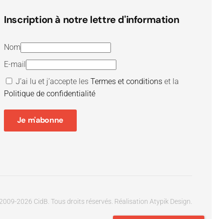
Inscription à notre lettre d'information
Nom
E-mail
J’ai lu et j’accepte les
Termes et conditions
et la
Politique de confidentialité
Je m'abonne
2009-
2026
CidB. Tous droits réservés.
Réalisation
Atypik Design
.