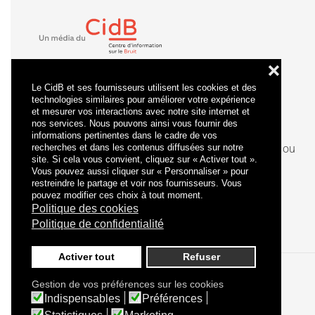
❌
Le CidB et ses fournisseurs utilisent les cookies et des
technologies similaires pour améliorer votre expérience
et mesurer vos interactions avec notre site internet et
nos services. Nous pouvons ainsi vous fournir des
informations pertinentes dans le cadre de vos
recherches et dans les contenus diffusées sur notre
La
certification
qualité a été délivrée au titre de la ou
site. Si cela vous convient, cliquez sur « Activer tout ».
des catégories d'actions suivantes : actions de
Vous pouvez aussi cliquer sur « Personnaliser » pour
formation.
restreindre le partage et voir nos fournisseurs. Vous
pouvez modifier ces choix à tout moment.
Politique des cookies
Politique de confidentialité
Activer tout
Refuser
Gestion de vos préférences sur les cookies
Politique de confidentialité
Mentions légales
Indispensables
Préférences