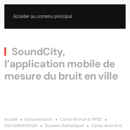
Accéder au contenu principal
SoundCity,
l’application mobile de
mesure du bruit en ville
Accueil
Documentation
Cartes de bruit et PPBE
DOCUMENTATION
Dossiers thématiques
Cartes de bruit et