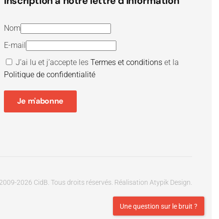
Inscription à notre lettre d'information
Nom
E-mail
J’ai lu et j’accepte les
Termes et conditions
et la
Politique de confidentialité
Je m'abonne
2009-
2026
CidB. Tous droits réservés.
Réalisation
Atypik Design
.
Une question sur le bruit ?