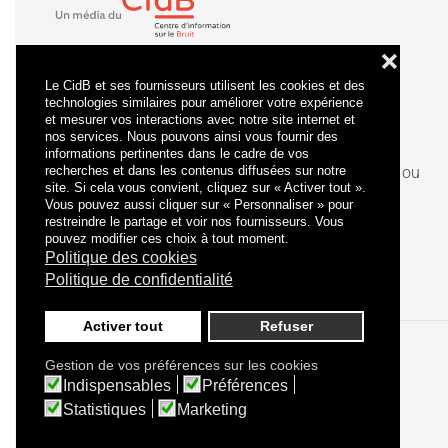
❌
Le CidB et ses fournisseurs utilisent les cookies et des
technologies similaires pour améliorer votre expérience
et mesurer vos interactions avec notre site internet et
nos services. Nous pouvons ainsi vous fournir des
informations pertinentes dans le cadre de vos
recherches et dans les contenus diffusées sur notre
La
certification
qualité a été délivrée au titre de la ou
site. Si cela vous convient, cliquez sur « Activer tout ».
des catégories d'actions suivantes : actions de
Vous pouvez aussi cliquer sur « Personnaliser » pour
formation.
restreindre le partage et voir nos fournisseurs. Vous
pouvez modifier ces choix à tout moment.
Politique des cookies
Politique de confidentialité
Activer tout
Refuser
Gestion de vos préférences sur les cookies
Politique de confidentialité
Mentions légales
Indispensables
Préférences
Statistiques
Marketing