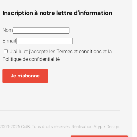
Inscription à notre lettre d'information
Nom
E-mail
J’ai lu et j’accepte les
Termes et conditions
et la
Politique de confidentialité
Je m'abonne
2009-
2026
CidB. Tous droits réservés.
Réalisation
Atypik Design
.