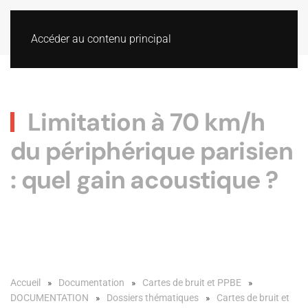
Accéder au contenu principal
Limitation à 70 km/h
du périphérique parisien
: quel gain acoustique ?
Accueil
Documentation
Cartes de bruit et PPBE
DOCUMENTATION
Dossiers thématiques
Cartes de bruit et