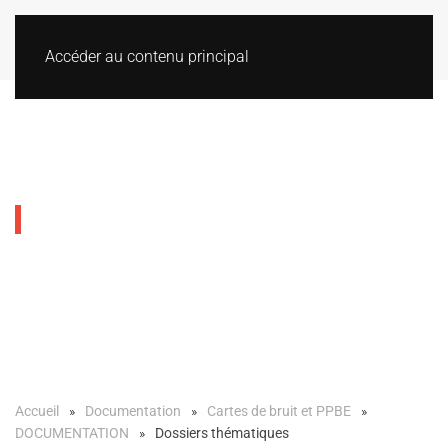
Accéder au contenu principal
Dossiers thématiques
Accueil
Documentation
Cartes de bruit et PPBE
DOCUMENTATION
Dossiers thématiques