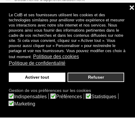
Public(s) concerné(s) :
❌
Petite enfance
Le CidB et ses fournisseurs utilisent les cookies et des
technologies similaires pour améliorer votre expérience et mesurer
Maternelle
vos interactions avec notre site internet et nos services. Nous
Primaire
pouvons ainsi vous fournir des informations pertinentes dans le
cadre de vos recherches et dans les contenus diffusées sur notre
Collège
site. Si cela vous convient, cliquez sur « Activer tout ». Vous
Lycée
pouvez aussi cliquer sur « Personnaliser » pour restreindre le
partage et voir nos fournisseurs. Vous pouvez modifier ces choix à
Enseignement supérieur
Politique des cookies
tout moment.
Politique de confidentialité
Titre de l'ouvrage :
Activer tout
Refuser
Gestion de vos préférences sur les cookies
Indispensables
Préférences
Statistiques
Voir
Effacer
Une question sur le bruit ?
Marketing