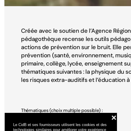
Créée avec le soutien de l’Agence Région
pédagothèque recense les outils pédago
actions de prévention sur le bruit. Elle 
prévention (santé, environnement, musiq
primaire, collège, lycée, enseignement sup
thématiques suivantes : la physique du son,
les risques extra-auditifs et l’éducation 
Thématiques (choix multiple possible) :
❌
Physique du son
Anatomie/Physiologie de l'oreille
Le CidB et ses fournisseurs utilisent les cookies et des
technologies similaires pour améliorer votre expérience