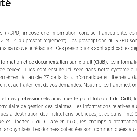
ité
es (RGPD) impose une information concise, transparente, co
 13 et 14 du présent règlement). Les prescriptions du RGPD son
, dans sa nouvelle rédaction. Ces prescriptions sont applicables de
nformation et de documentation sur le bruit (CidB),
les informati
 celle-ci. Elles sont ensuite utilisées dans notre système d
rmément à l'article 27 de la loi « Informatique et Libertés » 
ement et au traitement de vos demandes. Nous ne les transmettron
rs et des professionnels ainsi que le point Infobruit du CidB,
l
mulaire de gestion des plaintes. Les informations relatives au 
iques à destination des institutions publiques, et ce dans l’inté
ue et Libertés » du 6 janvier 1978, les champs d'information
ement anonymisés. Les données collectées sont communiquées aux