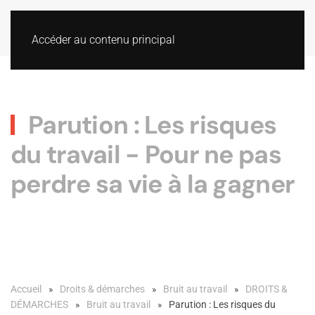
Accéder au contenu principal
Parution : Les risques
du travail - Pour ne pas
perdre sa vie à la gagner
Accueil
Droits & démarches
Bruit au travail
DROITS &
DÉMARCHES
Bruit au travail
Parution : Les risques du