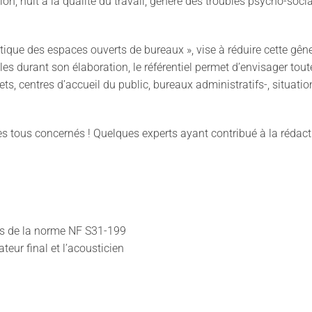
tion, nuit à la qualité du travail, génère des troubles psycho-soc
ue des espaces ouverts de bureaux », vise à réduire cette gêne 
les durant son élaboration, le référentiel permet d’envisager tout
ts, centres d’accueil du public, bureaux administratifs-, situati
es tous concernés ! Quelques experts ayant contribué à la rédacti
urs de la norme NF S31-199
teur final et l’acousticien