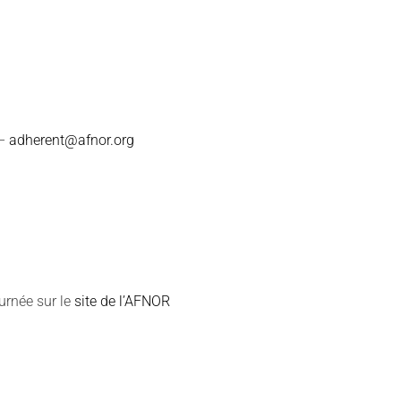
 –
adherent@afnor.org
urnée sur le
site de l’AFNOR