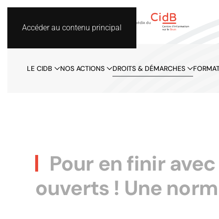
Accéder au contenu principal
LE CIDB
NOS ACTIONS
DROITS & DÉMARCHES
FORMAT
Pour en finir ave
ouverts ! Une norm