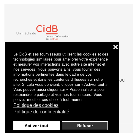
❌
Le CidB et ses fournisseurs utilisent les cookies et des
technologies similaires pour améliorer votre expérience
et mesurer vos interactions avec notre site internet et
nos services. Nous pouvons ainsi vous fournir des
informations pertinentes dans le cadre de vos
recherches et dans les contenus diffusées sur notre
La
certification
qualité a été délivrée au titre de la ou
site. Si cela vous convient, cliquez sur « Activer tout ».
des catégories d'actions suivantes : actions de
Vous pouvez aussi cliquer sur « Personnaliser » pour
formation.
restreindre le partage et voir nos fournisseurs. Vous
pouvez modifier ces choix à tout moment.
Politique des cookies
Politique de confidentialité
Activer tout
Refuser