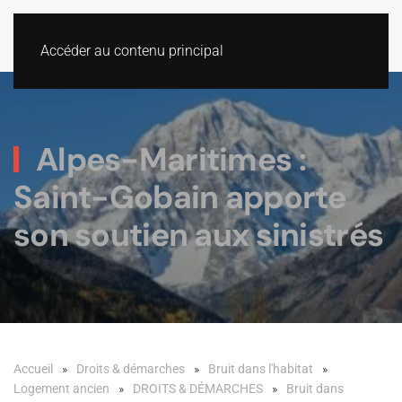
Accéder au contenu principal
Alpes-Maritimes :
Saint-Gobain apporte
son soutien aux sinistrés
Accueil
Droits & démarches
Bruit dans l'habitat
Logement ancien
DROITS & DÉMARCHES
Bruit dans