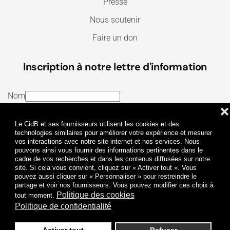
Presse
Nous soutenir
Faire un don
Inscription à notre lettre d'information
Nom
❌
E-mail
Le CidB et ses fournisseurs utilisent les cookies et des
J’ai lu et j’accepte les
Termes et conditions
et la
technologies similaires pour améliorer votre expérience et mesurer
vos interactions avec notre site internet et nos services. Nous
Politique de confidentialité
pouvons ainsi vous fournir des informations pertinentes dans le
cadre de vos recherches et dans les contenus diffusées sur notre
site. Si cela vous convient, cliquez sur « Activer tout ». Vous
Je m'abonne
pouvez aussi cliquer sur « Personnaliser » pour restreindre le
partage et voir nos fournisseurs. Vous pouvez modifier ces choix à
Politique des cookies
tout moment.
Politique de confidentialité