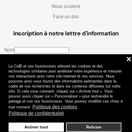
Nous soutenir
Faire un don
Inscription à notre lettre d'information
Nom
❌
E-mail
Le CidB et ses fournisseurs utilisent les cookies et des
J’ai lu et j’accepte les
Termes et conditions
et la
technologies similaires pour améliorer votre expérience et mesurer
vos interactions avec notre site internet et nos services. Nous
Politique de confidentialité
pouvons ainsi vous fournir des informations pertinentes dans le
cadre de vos recherches et dans les contenus diffusées sur notre
site. Si cela vous convient, cliquez sur « Activer tout ». Vous
Je m'abonne
pouvez aussi cliquer sur « Personnaliser » pour restreindre le
partage et voir nos fournisseurs. Vous pouvez modifier ces choix à
Politique des cookies
tout moment.
Politique de confidentialité
Activer tout
Refuser