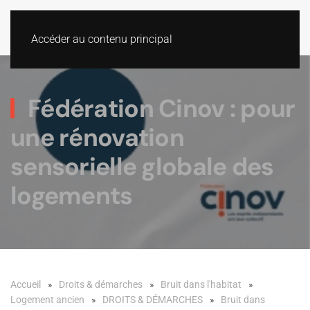
Accéder au contenu principal
Fédération Cinov : pour
une rénovation
sensorielle globale des
logements
Accueil
Droits & démarches
Bruit dans l'habitat
Logement ancien
DROITS & DÉMARCHES
Bruit dans