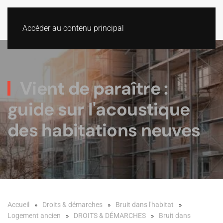
Accéder au contenu principal
Vient de paraître :
guide sur l'acoustique
des habitations neuves
Accueil
Droits & démarches
Bruit dans l'habitat
Logement ancien
DROITS & DÉMARCHES
Bruit dans