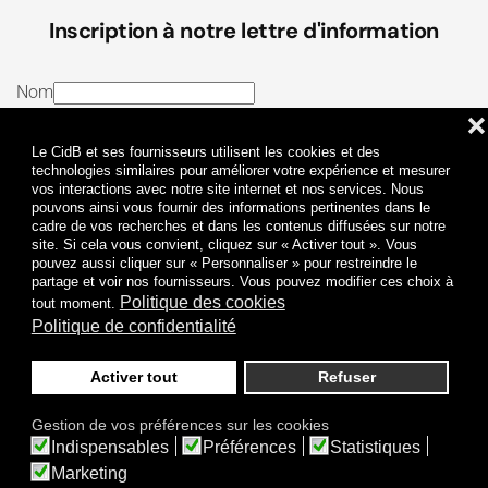
Inscription à notre lettre d'information
Nom
❌
E-mail
Le CidB et ses fournisseurs utilisent les cookies et des
J’ai lu et j’accepte les
Termes et conditions
et la
technologies similaires pour améliorer votre expérience et mesurer
vos interactions avec notre site internet et nos services. Nous
Politique de confidentialité
pouvons ainsi vous fournir des informations pertinentes dans le
cadre de vos recherches et dans les contenus diffusées sur notre
site. Si cela vous convient, cliquez sur « Activer tout ». Vous
Je m'abonne
pouvez aussi cliquer sur « Personnaliser » pour restreindre le
partage et voir nos fournisseurs. Vous pouvez modifier ces choix à
Politique des cookies
tout moment.
Politique de confidentialité
Activer tout
Refuser
Politique de confidentialité
Mentions légales
Gestion de vos préférences sur les cookies
© 2009-
2026
CidB. Tous droits réservés.
Indispensables
Préférences
Statistiques
Réalisation
Atypik Design
.
Une question sur le bruit ?
Marketing