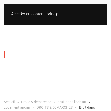
Accéder au contenu principal
Bruit dans l'habitat
Accueil
Droits & démarches
Bruit dans l'habitat
Logement ancien
DROITS & DÉMARCHES
Bruit dans