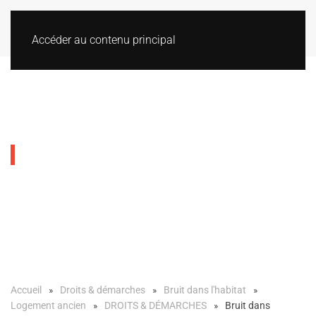
Accéder au contenu principal
Bruit dans l'habitat
Accueil
Droits & démarches
Bruit dans l'habitat
Logement ancien
DROITS & DÉMARCHES
Bruit dans