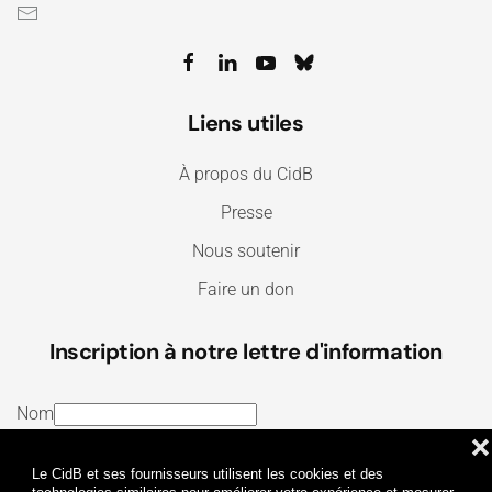
Liens utiles
À propos du CidB
Presse
Nous soutenir
Faire un don
Inscription à notre lettre d'information
Nom
❌
E-mail
Le CidB et ses fournisseurs utilisent les cookies et des
J’ai lu et j’accepte les
Termes et conditions
et la