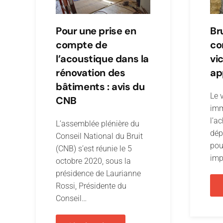
Pour une prise en
Br
compte de
co
l’acoustique dans la
vi
rénovation des
ap
bâtiments : avis du
Le 
CNB
imm
l’a
L’assemblée plénière du
dép
Conseil National du Bruit
pou
(CNB) s’est réunie le 5
imp
octobre 2020, sous la
présidence de Laurianne
Rossi, Présidente du
Conseil…