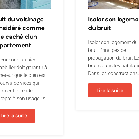
uit du voisinage
Isoler son logeme
nsidéré comme
du bruit
ce caché d'un
Isoler son logement du
partement
bruit Principes de
propagation du bruit L
vendeur d’un bien
bruits dans les habitat
obilier doit garantir à
Dans les constructions
cheteur que le bien est
ourvu de vices qui
Lire la suite
rraient le rendre
ropre à son usage : s…
Lire la suite